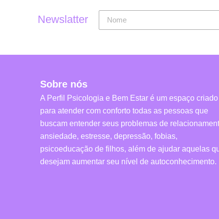
Newslatter
Sobre nós
A Perfil Psicologia e Bem Estar é um espaço criado
para atender com conforto todas as pessoas que
buscam entender seus problemas de relacionament
ansiedade, estresse, depressão, fobias,
psicoeducação de filhos, além de ajudar aquelas q
desejam aumentar seu nível de autoconhecimento.