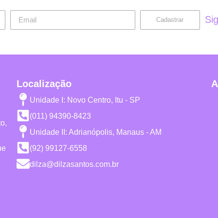
Si
Cadastrar
Localização
A
Unidade I: Novo Centro, Itu - SP
(011) 94390-8423
o,
Unidade II: Adrianópolis, Manaus - AM
ue
(92) 99127-6558
dilza@dilzasantos.com.br