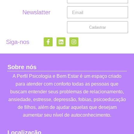
Newslatter
Cadastrar
Siga-nos
Sobre nós
A Perfil Psicologia e Bem Estar é um espaço criado
para atender com conforto todas as pessoas que
buscam entender seus problemas de relacionamento,
ansiedade, estresse, depressão, fobias, psicoeducação
de filhos, além de ajudar aquelas que desejam
aumentar seu nível de autoconhecimento.
Localização