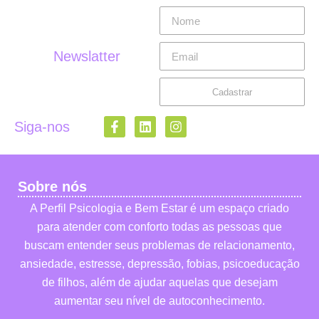
Newslatter
Cadastrar
Siga-nos
Sobre nós
A Perfil Psicologia e Bem Estar é um espaço criado
para atender com conforto todas as pessoas que
buscam entender seus problemas de relacionamento,
ansiedade, estresse, depressão, fobias, psicoeducação
de filhos, além de ajudar aquelas que desejam
aumentar seu nível de autoconhecimento.