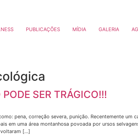
LNESS
PUBLICAÇÕES
MÍDIA
GALERIA
A
cológica
PODE SER TRÁGICO!!!
 como: pena, correção severa, punição. Recentemente um 
pais em uma área montanhosa povoada por ursos selvagens, 
 voltaram […]