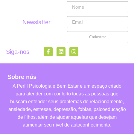
Newslatter
Cadastrar
Siga-nos
Sobre nós
A Perfil Psicologia e Bem Estar é um espaço criado
para atender com conforto todas as pessoas que
buscam entender seus problemas de relacionamento,
ansiedade, estresse, depressão, fobias, psicoeducação
de filhos, além de ajudar aquelas que desejam
aumentar seu nível de autoconhecimento.