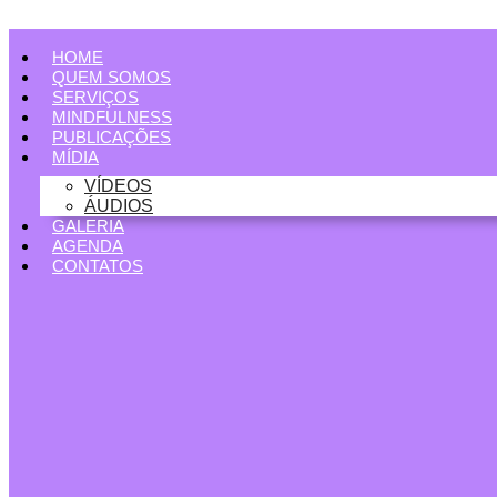
Ir
para
o
HOME
conteúdo
QUEM SOMOS
SERVIÇOS
MINDFULNESS
PUBLICAÇÕES
MÍDIA
VÍDEOS
ÁUDIOS
GALERIA
AGENDA
CONTATOS