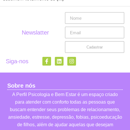
Newslatter
Cadastrar
Siga-nos
Sobre nós
A Perfil Psicologia e Bem Estar é um espaço criado
para atender com conforto todas as pessoas que
buscam entender seus problemas de relacionamento,
ansiedade, estresse, depressão, fobias, psicoeducação
de filhos, além de ajudar aquelas que desejam