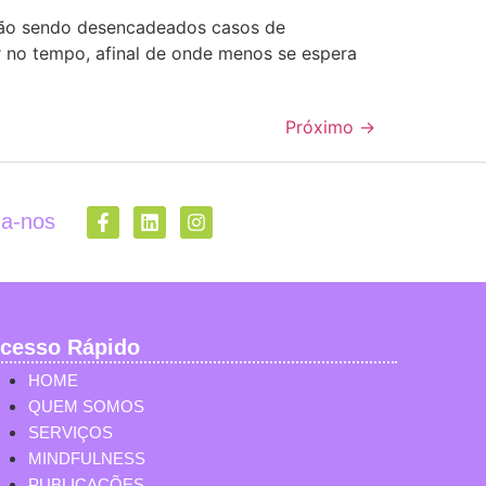
stão sendo desencadeados casos de
 no tempo, afinal de onde menos se espera
Próximo
→
ga-nos
cesso Rápido
HOME
QUEM SOMOS
SERVIÇOS
MINDFULNESS
PUBLICAÇÕES