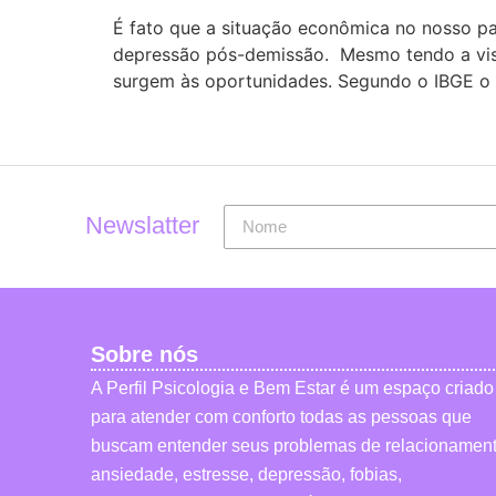
É fato que a situação econômica no nosso p
depressão pós-demissão. Mesmo tendo a visã
surgem às oportunidades. Segundo o IBGE 
Newslatter
Sobre nós
A Perfil Psicologia e Bem Estar é um espaço criado
para atender com conforto todas as pessoas que
buscam entender seus problemas de relacionament
ansiedade, estresse, depressão, fobias,