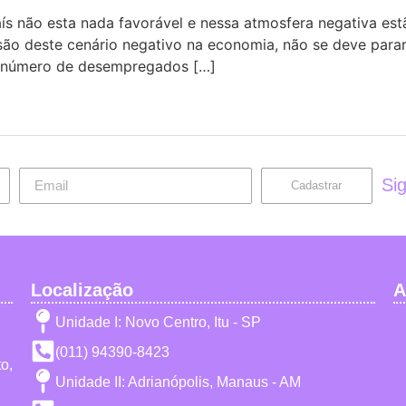
aís não esta nada favorável e nessa atmosfera negativa e
o deste cenário negativo na economia, não se deve parar
o número de desempregados […]
Si
Cadastrar
Localização
A
Unidade I: Novo Centro, Itu - SP
(011) 94390-8423
o,
Unidade II: Adrianópolis, Manaus - AM