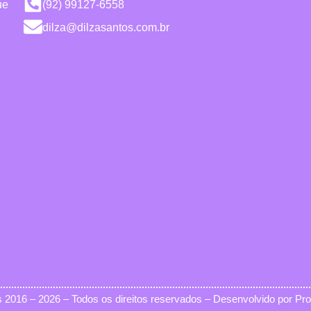
ue
(92) 99127-6558
dilza@dilzasantos.com.br
s 2016 – 2026 – Todos os direitos reservados – Desenvolvido por Pr