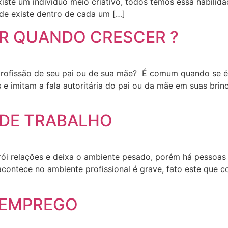
xiste um indivíduo meio criativo, todos temos essa habilid
ade existe dentro de cada um […]
ER QUANDO CRESCER ?
profissão de seu pai ou de sua mãe? É comum quando se é c
 e imitam a fala autoritária do pai ou da mãe em suas bri
 DE TRABALHO
rói relações e deixa o ambiente pesado, porém há pessoas 
acontece no ambiente profissional é grave, fato este que c
SEMPREGO