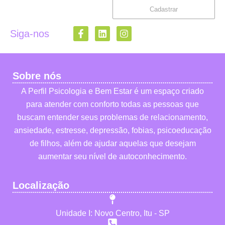
Cadastrar
Siga-nos
Sobre nós
A Perfil Psicologia e Bem Estar é um espaço criado
para atender com conforto todas as pessoas que
buscam entender seus problemas de relacionamento,
ansiedade, estresse, depressão, fobias, psicoeducação
de filhos, além de ajudar aquelas que desejam
aumentar seu nível de autoconhecimento.
Localização
Unidade I: Novo Centro, Itu - SP